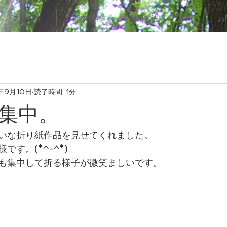
支援内容
ご相談内容
ご利用方法
費用
お
年9月10日
読了時間: 1分
集中。
いな折り紙作品を見せてくれました。
す。(*^-^*)
も集中して折る様子が微笑ましいです。