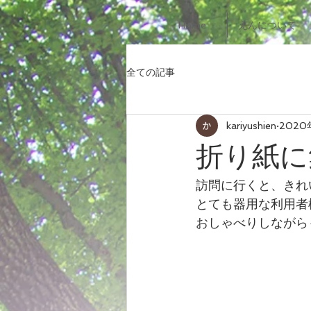
Home
えんについて
全ての記事
kariyushien
2020
折り紙に
訪問に行くと、きれ
とても器用な利用者様で
おしゃべりしながら